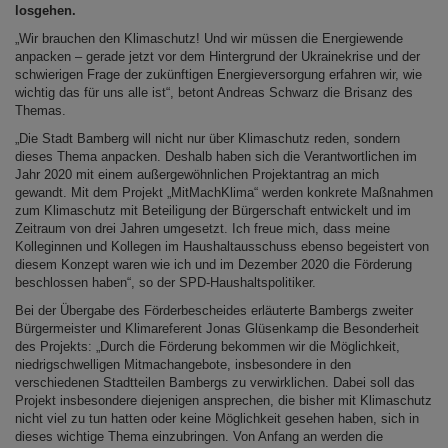
losgehen.
„Wir brauchen den Klimaschutz! Und wir müssen die Energiewende
anpacken – gerade jetzt vor dem Hintergrund der Ukrainekrise und der
schwierigen Frage der zukünftigen Energieversorgung erfahren wir, wie
wichtig das für uns alle ist“, betont Andreas Schwarz die Brisanz des
Themas.
„Die Stadt Bamberg will nicht nur über Klimaschutz reden, sondern
dieses Thema anpacken. Deshalb haben sich die Verantwortlichen im
Jahr 2020 mit einem außergewöhnlichen Projektantrag an mich
gewandt. Mit dem Projekt „MitMachKlima“ werden konkrete Maßnahmen
zum Klimaschutz mit Beteiligung der Bürgerschaft entwickelt und im
Zeitraum von drei Jahren umgesetzt. Ich freue mich, dass meine
Kolleginnen und Kollegen im Haushaltausschuss ebenso begeistert von
diesem Konzept waren wie ich und im Dezember 2020 die Förderung
beschlossen haben“, so der SPD-Haushaltspolitiker.
Bei der Übergabe des Förderbescheides erläuterte Bambergs zweiter
Bürgermeister und Klimareferent Jonas Glüsenkamp die Besonderheit
des Projekts: „Durch die Förderung bekommen wir die Möglichkeit,
niedrigschwelligen Mitmachangebote, insbesondere in den
verschiedenen Stadtteilen Bambergs zu verwirklichen. Dabei soll das
Projekt insbesondere diejenigen ansprechen, die bisher mit Klimaschutz
nicht viel zu tun hatten oder keine Möglichkeit gesehen haben, sich in
dieses wichtige Thema einzubringen. Von Anfang an werden die